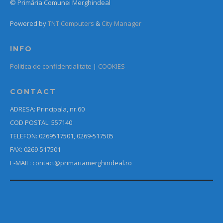
© Primăria Comunei Merghindeal
Powered by
TNT Computers
&
City Manager
INFO
Politica de confidentialitate
|
COOKIES
CONTACT
ADRESA: Principala, nr.60
COD POSTAL: 557140
TELEFON: 0269517501, 0269-517505
FAX: 0269-517501
E-MAIL: contact@primariamerghindeal.ro