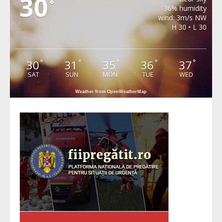
30
°
36% humidity
wind: 3m/s NW
H 30 • L 30
30
31
35
36
37
°
°
°
°
°
SAT
SUN
MON
TUE
WED
Weather from OpenWeatherMap