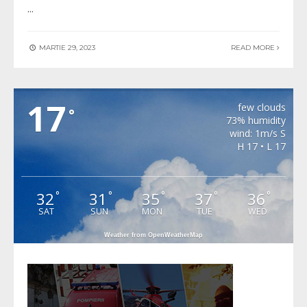
...
MARTIE 29, 2023
READ MORE
MERGHINDEAL
17
few clouds
°
73% humidity
wind: 1m/s S
H 17 • L 17
32
31
35
37
36
°
°
°
°
°
SAT
SUN
MON
TUE
WED
Weather from OpenWeatherMap