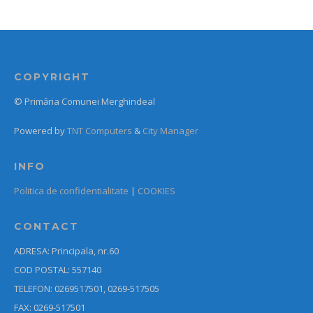
COPYRIGHT
© Primăria Comunei Merghindeal
Powered by
TNT Computers
&
City Manager
INFO
Politica de confidentialitate
|
COOKIES
CONTACT
ADRESA: Principala, nr.60
COD POSTAL: 557140
TELEFON: 0269517501, 0269-517505
FAX: 0269-517501