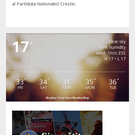
al Partidului Nationalist Crestin.
MERGHINDEAL
17
clear sky
°
89% humidity
wind: 1m/s ESE
H 17 • L 17
33
34
31
35
36
°
°
°
°
°
FRI
SAT
SUN
MON
TUE
Weather from OpenWeatherMap