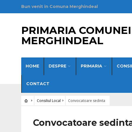
Bun venit in Comuna Merghindeal
PRIMARIA COMUNEI
MERGHINDEAL
HOME
DESPRE
PRIMARIA
CONSI
CONTACT
Consiliul Local
Convocatoare sedinta
Convocatoare sedint