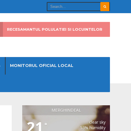
RECESAMANTUL POLULATIEI SI LOCUINTELOR
4
MONITORUL OFICIAL LOCAL
MERGHINDEAL
21
clear sky
°
53% humidity