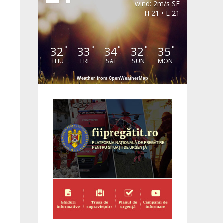
wind: 2m/s SE
H 21 • L 21
32
33
34
32
35
°
°
°
°
°
THU
FRI
SAT
SUN
MON
Weather from OpenWeatherMap