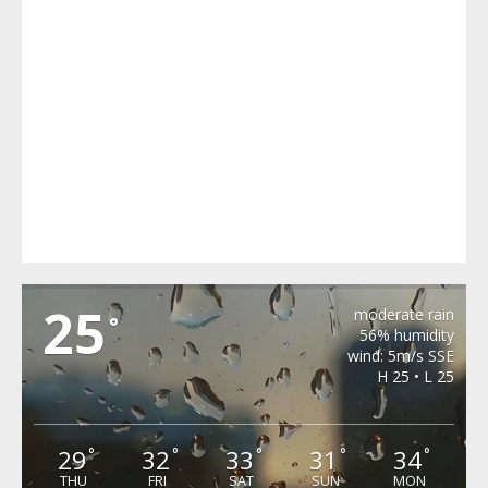
MERGHINDEAL
25
moderate rain
°
56% humidity
wind: 5m/s SSE
H 25 • L 25
29
32
33
31
34
°
°
°
°
°
THU
FRI
SAT
SUN
MON