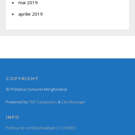
mai 2019
aprilie 2019
COPYRIGHT
© Primăria Comunei Merghindeal
Powered by
TNT Computers
&
City Manager
INFO
Politica de confidentialitate
|
COOKIES