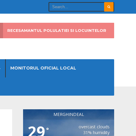
RECESAMANTUL POLULATIEI SI LOCUINTELOR
4
MONITORUL OFICIAL LOCAL
MERGHINDEAL
29
overcast clouds
°
31% humidity