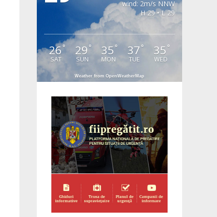
wind: 2m/s NNW
H 29 • L 29
26
29
35
37
35
°
°
°
°
°
SAT
SUN
MON
TUE
WED
Weather from OpenWeatherMap