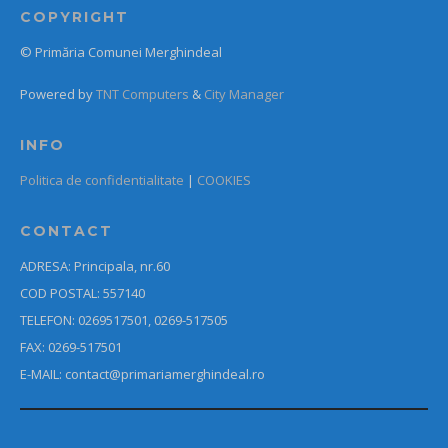
COPYRIGHT
© Primăria Comunei Merghindeal
Powered by
TNT Computers
&
City Manager
INFO
Politica de confidentialitate
|
COOKIES
CONTACT
ADRESA: Principala, nr.60
COD POSTAL: 557140
TELEFON: 0269517501, 0269-517505
FAX: 0269-517501
E-MAIL: contact@primariamerghindeal.ro