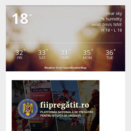
MERGHINDEAL
18
clear sky
°
72% humidity
wind: 0m/s NNE
H 18 • L 18
32
33
31
35
36
°
°
°
°
°
FRI
SAT
SUN
MON
TUE
Weather from OpenWeatherMap