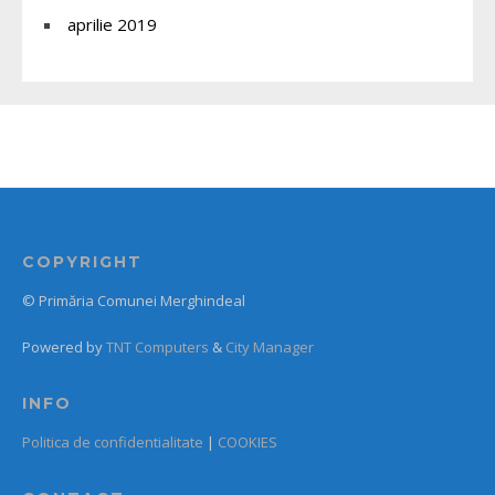
aprilie 2019
COPYRIGHT
© Primăria Comunei Merghindeal
Powered by
TNT Computers
&
City Manager
INFO
Politica de confidentialitate
|
COOKIES