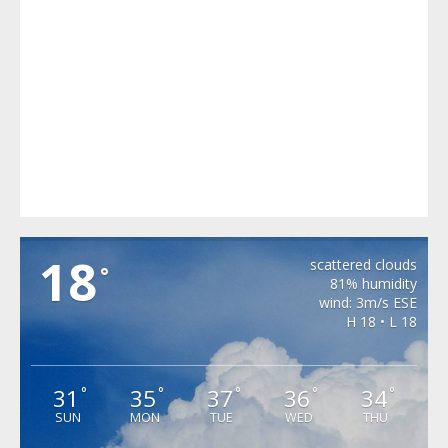
MERGHINDEAL
18
scattered clouds
°
81% humidity
wind: 3m/s ESE
H 18 • L 18
31
35
37
36
34
°
°
°
°
°
SUN
MON
TUE
WED
THU