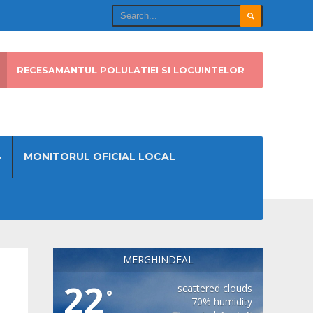
RECESAMANTUL POLULATIEI SI LOCUINTELOR
4
MONITORUL OFICIAL LOCAL
MERGHINDEAL
22
scattered clouds
°
70% humidity