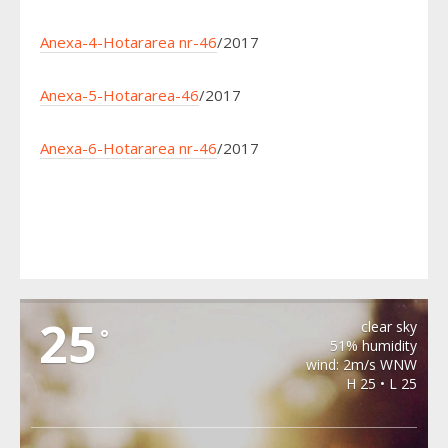
Anexa-4-Hotararea nr-46
/2017
Anexa-5-Hotararea-46
/2017
Anexa-6-Hotararea nr-46
/2017
MERGHINDEAL
25
clear sky
°
51% humidity
wind: 2m/s WNW
H 25 • L 25