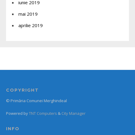
iunie 2019
mai 2019
aprilie 2019
COPYRIGHT
© Primăria Comunei Merghindeal
Powered by
TNT Computers
&
City Manager
INFO