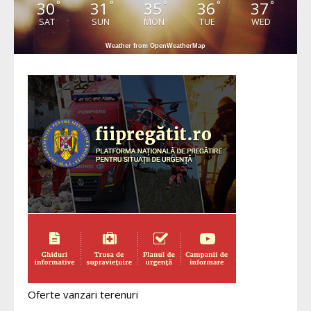
30
31
35
36
37
°
°
°
°
°
SAT
SUN
MON
TUE
WED
Weather from OpenWeatherMap
Oferte vanzari terenuri