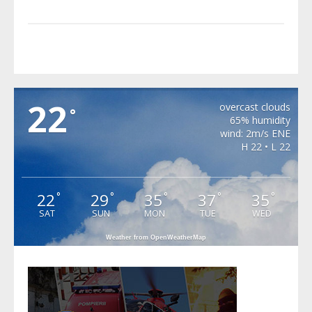
MERGHINDEAL
22
overcast clouds
°
65% humidity
wind: 2m/s ENE
H 22 • L 22
22
29
35
37
35
°
°
°
°
°
SAT
SUN
MON
TUE
WED
Weather from OpenWeatherMap