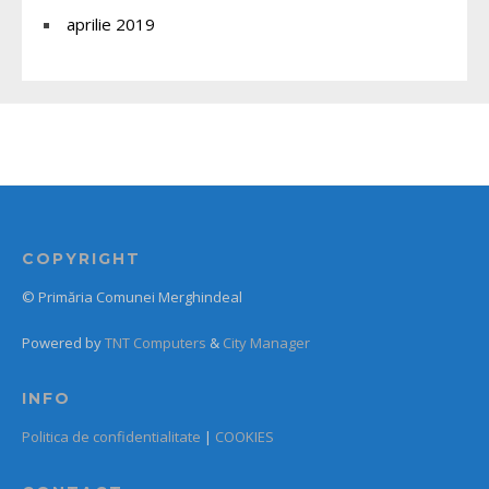
aprilie 2019
COPYRIGHT
© Primăria Comunei Merghindeal
Powered by
TNT Computers
&
City Manager
INFO
Politica de confidentialitate
|
COOKIES