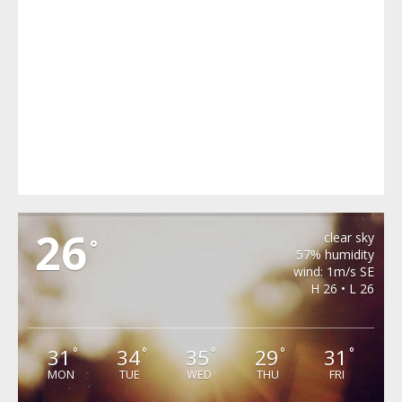
MERGHINDEAL
26
clear sky
°
57% humidity
wind: 1m/s SE
H 26 • L 26
31
34
35
29
31
°
°
°
°
°
MON
TUE
WED
THU
FRI