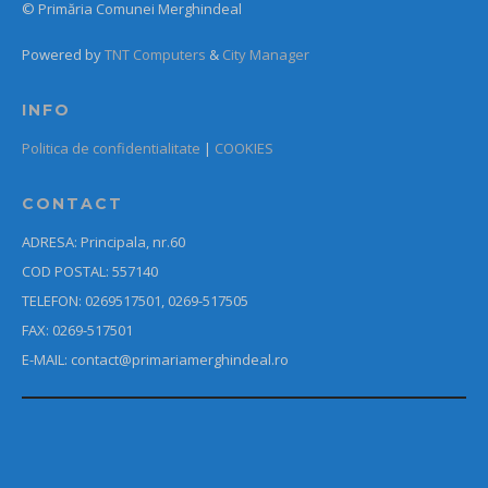
© Primăria Comunei Merghindeal
Powered by
TNT Computers
&
City Manager
INFO
Politica de confidentialitate
|
COOKIES
CONTACT
ADRESA: Principala, nr.60
COD POSTAL: 557140
TELEFON: 0269517501, 0269-517505
FAX: 0269-517501
E-MAIL: contact@primariamerghindeal.ro