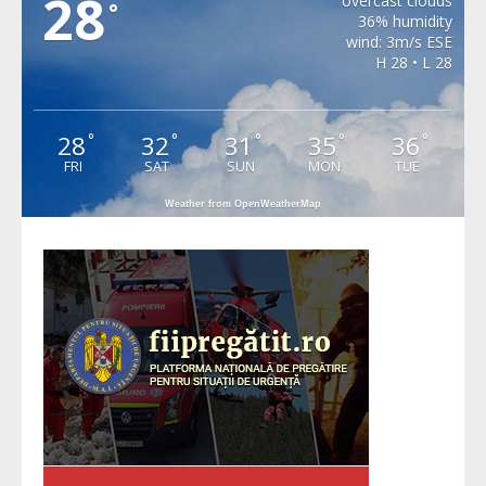
28
overcast clouds
°
36% humidity
wind: 3m/s ESE
H 28 • L 28
28
32
31
35
36
°
°
°
°
°
FRI
SAT
SUN
MON
TUE
Weather from OpenWeatherMap