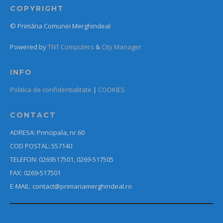
COPYRIGHT
© Primăria Comunei Merghindeal
Powered by
TNT Computers
&
City Manager
INFO
Politica de confidentialitate
|
COOKIES
CONTACT
ADRESA: Principala, nr.60
COD POSTAL: 557140
TELEFON: 0269517501, 0269-517505
FAX: 0269-517501
E-MAIL: contact@primariamerghindeal.ro